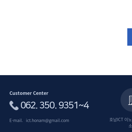
Customer Center
062. 350. 9351~4
호남ICT 
E-mail.
ict.honam@gmail.com