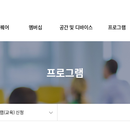
스퀘어
멤버십
공간 및 디바이스
프로그램
프로그램
램(교육) 신청
공유
화면인쇄