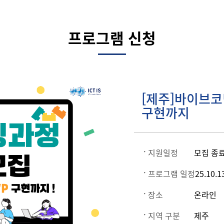
프로그램 신청
[제주]바이브코
구현까지
지원일정
모집 종
프로그램 일정
25.10.1
장소
온라인
지역 구분
제주