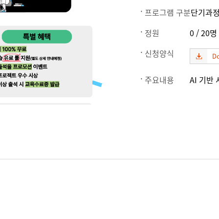
프로그램 구분
단기과
정원
0 / 20명
신청양식
D
주요내용
AI 기반