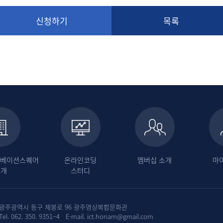
신청하기
목록
이노베이션스퀘어
온라인코딩
멤버십 소개
마
소개
스터디
광주광역시 동구 제봉로 96 광주영상복합문화관
Tel. 062. 350. 9351~4 E-mail. ict.honam@gmail.com