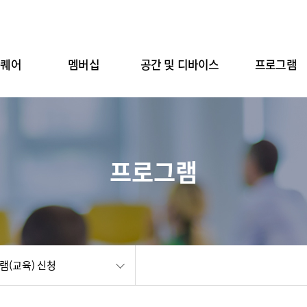
스퀘어
멤버십
공간 및 디바이스
프로그램
프로그램
램(교육) 신청
공유
화면인쇄