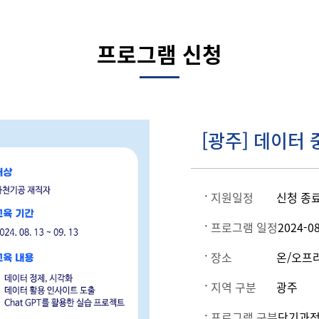
프로그램 신청
[광주] 데이터
지원일정
신청 종
프로그램 일정
2024-08
장소
온/오프
지역 구분
광주
프로그램 구분
단기과