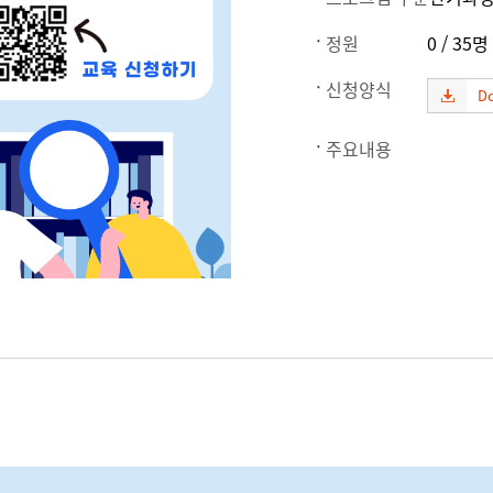
정원
0 / 35명
신청양식
D
주요내용