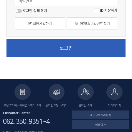
ID 저장하기
로그인 상태 유지
회원가입하기
아이디/비밀번호 찾기
로그인
호남ICT 이노베이션스퀘어
소개
온라인코딩
스터디
멤버십 소개
마이페이지
Customer Center
개인정보처리방침
062. 350. 9351~4
이용약관
E-mail.
ict.honam@gmail.com