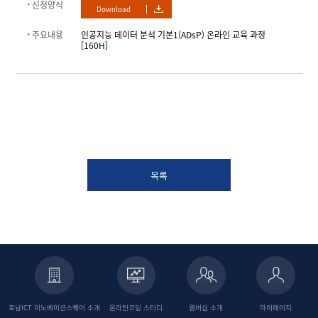
신청양식
Download
주요내용
인공지능 데이터 분석 기본1(ADsP) 온라인 교육 과정
[160H]
목록
호남ICT 이노베이션스퀘어
소개
온라인코딩
스터디
멤버십 소개
마이페이지