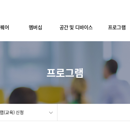
스퀘어
멤버십
공간 및 디바이스
프로그램
프로그램
램(교육) 신청
공유
화면인쇄