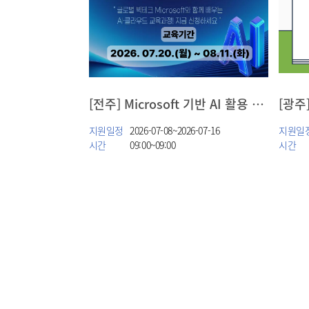
[전주] Microsoft 기반 AI 활용 & 머신러닝 입문(전북인공지능고등학교 연계)
[광주
지원일정
2026-07-08~2026-07-16
지원일
시간
09:00~09:00
시간
first
prev
next
last