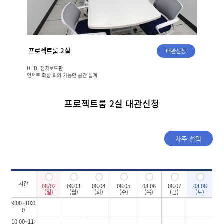
프로젝트룸 2실
대관신청
UHD, 전자보드판
언택트 화상 회의 가능한 공간 설계
프로젝터와 카메라로 프로젝트 리뷰 공간
한 공간 당 최대 8인 수용
프로젝트룸 2실
대관신청
차주 선택
시간
08/02
08.03
08.04
08.05
08.06
08.07
08.08
(일)
(월)
(화)
(수)
(목)
(금)
(토)
9:00~10:0
0
10:00~11: